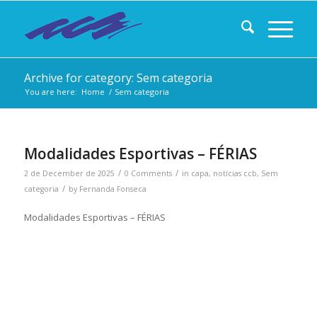
Archive for category: Sem categoria
You are here:
Home
/
Sem categoria
Modalidades Esportivas – FÉRIAS
/
/
2 de December de 2025
0 Comments
in
capa
,
notícias ccb
,
Sem
/
categoria
by
Fernanda Fonseca
Modalidades Esportivas – FÉRIAS