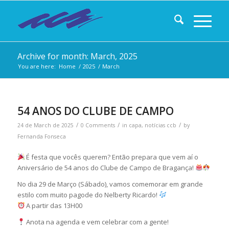
Archive for month: March, 2025
You are here:
Home
/
2025
/
March
54 ANOS DO CLUBE DE CAMPO
/
/
/
24 de March de 2025
0 Comments
in
capa
,
notícias ccb
by
Fernanda Fonseca
É festa que vocês querem? Então prepara que vem aí o
Aniversário de 54 anos do Clube de Campo de Bragança!
No dia 29 de Março (Sábado), vamos comemorar em grande
estilo com muito pagode do Nelberty Ricardo!
A partir das 13H00
Anota na agenda e vem celebrar com a gente!