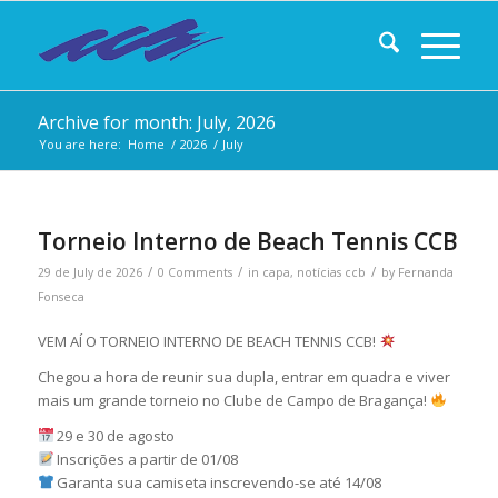
Archive for month: July, 2026
You are here:
Home
/
2026
/
July
Torneio Interno de Beach Tennis CCB
/
/
/
29 de July de 2026
0 Comments
in
capa
,
notícias ccb
by
Fernanda
Fonseca
VEM AÍ O TORNEIO INTERNO DE BEACH TENNIS CCB!
Chegou a hora de reunir sua dupla, entrar em quadra e viver
mais um grande torneio no Clube de Campo de Bragança!
29 e 30 de agosto
Inscrições a partir de 01/08
Garanta sua camiseta inscrevendo-se até 14/08