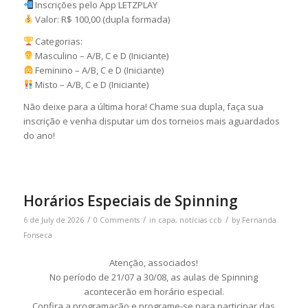
Inscrições pelo App LETZPLAY
Valor: R$ 100,00 (dupla formada)
Categorias:
Masculino – A/B, C e D (Iniciante)
Feminino – A/B, C e D (Iniciante)
Misto – A/B, C e D (Iniciante)
Não deixe para a última hora! Chame sua dupla, faça sua
inscrição e venha disputar um dos torneios mais aguardados
do ano!
Horários Especiais de Spinning
/
/
/
6 de July de 2026
0 Comments
in
capa
,
notícias ccb
by
Fernanda
Fonseca
Atenção, associados!
No período de 21/07 a 30/08, as aulas de Spinning
acontecerão em horário especial.
Confira a programação e programe-se para participar das