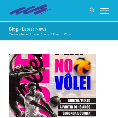
Blog - Latest News
You are here:
Home
/
capa
/
Play no Vôlei