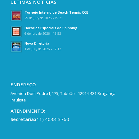
ÚLTIMAS NOTÍCIAS
Torneio Interno de Beach Tennis CCB
29 de July de 2026 - 19:21
Horários Especiais de Spinning
6 de July de 2026 - 15:52
Nova Diretoria
1 de July de 2026 - 12:12
ENDEREÇO
Avenida Dom Pedro I, 175, Taboão - 12914-481 Bragança
Paulista
ATENDIMENTO:
Secretaria:
(11) 4033-3760