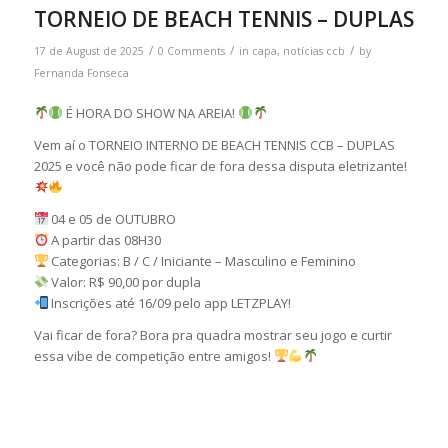
TORNEIO DE BEACH TENNIS – DUPLAS
/
/
/
17 de August de 2025
0 Comments
in
capa
,
notícias ccb
by
Fernanda Fonseca
É HORA DO SHOW NA AREIA!
Vem aí o TORNEIO INTERNO DE BEACH TENNIS CCB – DUPLAS
2025 e você não pode ficar de fora dessa disputa eletrizante!
04 e 05 de OUTUBRO
A partir das 08H30
Categorias: B / C / Iniciante – Masculino e Feminino
Valor: R$ 90,00 por dupla
Inscrições até 16/09 pelo app LETZPLAY!
Vai ficar de fora? Bora pra quadra mostrar seu jogo e curtir
essa vibe de competição entre amigos!