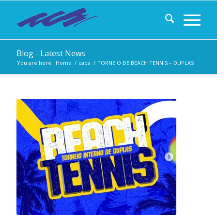
Blog - Latest News
You are here:
Home
/
capa
/
TORNEIO DE BEACH TENNIS – DUPLAS