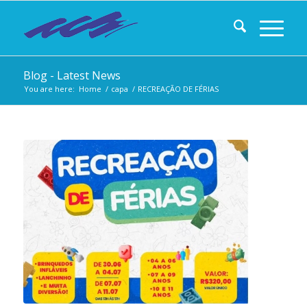
Blog - Latest News
You are here:
Home
/
capa
/
RECREAÇÃO DE FÉRIAS